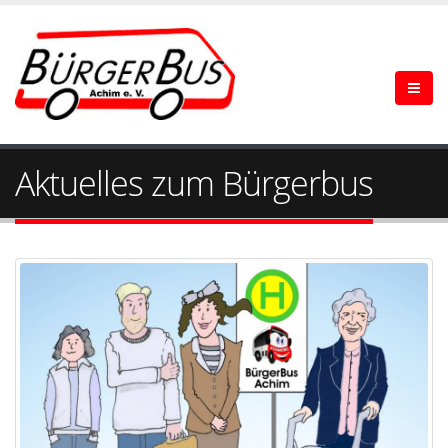
Aktuelles zum Bürgerbus