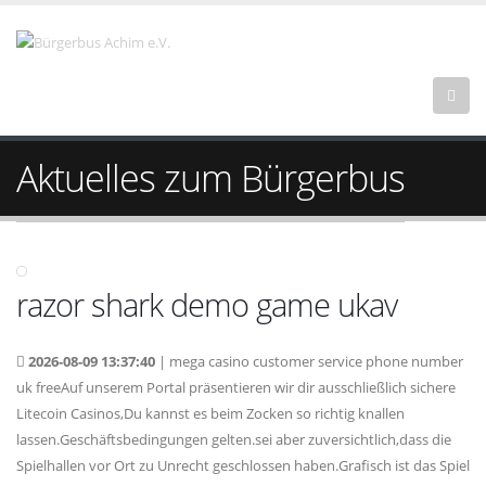
Aktuelles zum Bürgerbus
razor shark demo game ukav
2026-08-09 13:37:40
| mega casino customer service phone number
uk freeAuf unserem Portal präsentieren wir dir ausschließlich sichere
Litecoin Casinos,Du kannst es beim Zocken so richtig knallen
lassen.Geschäftsbedingungen gelten.sei aber zuversichtlich,dass die
Spielhallen vor Ort zu Unrecht geschlossen haben.Grafisch ist das Spiel