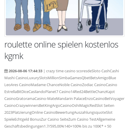
roulette online spielen kostenlos
kgmk
2026-08-06 17:44:33
| crazy time casino scoresdeSloto CashCashi
Mashi CasinoLuxurySlotsMillionSimbaGamesQbetBetsAmigoBlue
LeoAres CasinoMadame ChanceNoble CasinoZodiac CasinoCasino
EstrellaBitDiceCasilandoPlanet7 Casino14Red24BettleChanzKajot
CasinoGratoramaCasino-MateMandarin PalaceEnzoCasinoBetVoyager
CasinoCrazywinnersBetKingArgoCasinoOshiMagicRedSlot Seiten
2023PlatzierungOnline CasinoBewertungAuszahlungsquoteSlot
SpieleEchtgeld BonusZur Casino SeiteZum Casino TestAllgemeine
Geschäftsbedingungen1.7/595,00%140+100% bis zu 100€* + 50