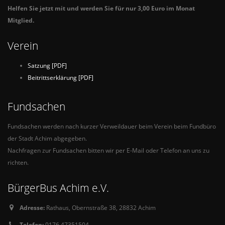
Helfen Sie jetzt mit und werden Sie für nur 3,00 Euro im Monat
Mitglied.
Verein
Satzung [PDF]
Beitrittserklärung [PDF]
Fundsachen
Fundsachen werden nach kurzer Verweildauer beim Verein beim Fundbüro
der Stadt Achim abgegeben.
Nachfragen zur Fundsachen bitten wir per E-Mail oder Telefon an uns zu
richten.
BürgerBus Achim e.V.
Adresse:
Rathaus, Obernstraße 38, 28832 Achim
Telefon:
0176 47351504