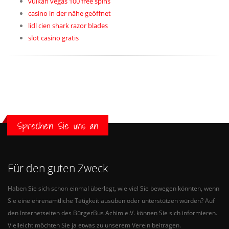
vulkan vegas 100 free spins
casino in der nähe geöffnet
lidl cien shark razor blades
slot casino gratis
Sprechen Sie uns an
Für den guten Zweck
Haben Sie sich schon einmal überlegt, wie viel Sie bewegen könnten, wenn
Sie eine ehrenamtliche Tätigkeit ausüben oder unterstützen würden? Auf
den Internetseiten des BürgerBus Achim e.V. können Sie sich informieren.
Vielleicht möchten Sie ja etwas zu unserem Verein beitragen.