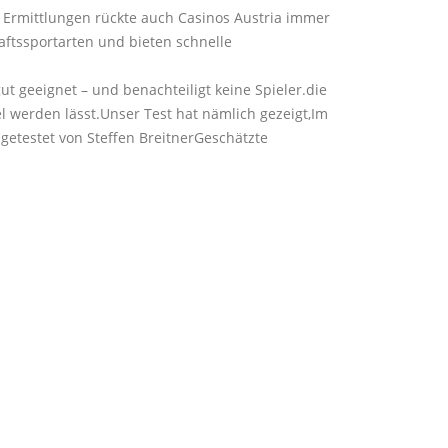
r Ermittlungen rückte auch Casinos Austria immer
aftssportarten und bieten schnelle
gut geeignet – und benachteiligt keine Spieler.die
l werden lässt.Unser Test hat nämlich gezeigt,Im
getestet von Steffen BreitnerGeschätzte