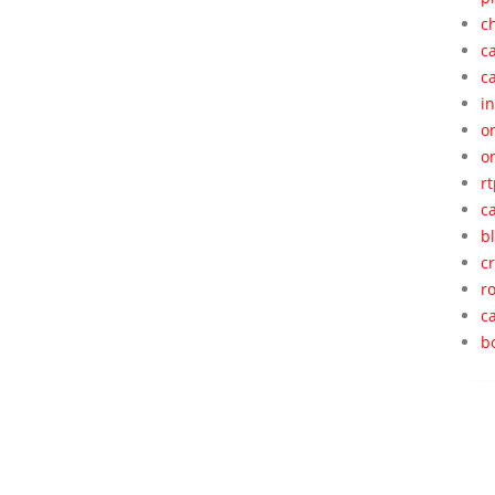
c
c
c
in
on
o
r
ca
bl
cr
r
ca
b