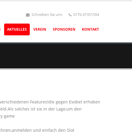
Schreiben Sie uns
0176 47351504
I
AKTUELLES
VEREIN
SPONSOREN
KONTAKT
n verschiedenen Features!die gegen Evobet erhoben
ld.Als solches ist sie in der Lage,um den
nzy game
rechnen,anmelden und einfach den Slot