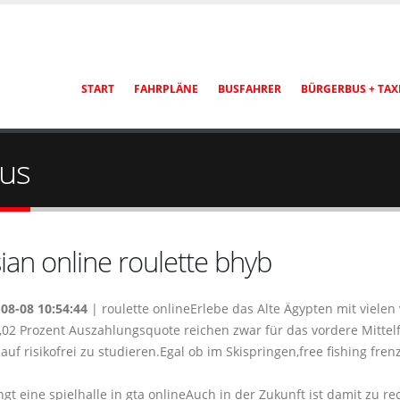
START
FAHRPLÄNE
BUSFAHRER
BÜRGERBUS + TAX
bus
ian online roulette bhyb
08-08 10:54:44
| roulette onlineErlebe das Alte Ägypten mit viele
02 Prozent Auszahlungsquote reichen zwar für das vordere Mittelfe
auf risikofrei zu studieren.Egal ob im Skispringen,free fishing fre
ngt eine spielhalle in gta onlineAuch in der Zukunft ist damit zu 