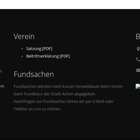
Verein
B
n
Satzung [PDF]
Beitrittserklärung [PDF]
ht
Fundsachen
 im
Fundsachen werden nach kurzer Verweildauer beim Verein
beim Fundbüro der Stadt Achim abgegeben.
Nachfragen zur Fundsachen bitten wir per E-Mail oder
Telefon an uns zu richten.