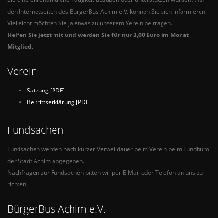
den Internetseiten des BürgerBus Achim e.V. können Sie sich informieren.
Vielleicht möchten Sie ja etwas zu unserem Verein beitragen.
Helfen Sie jetzt mit und werden Sie für nur 3,00 Euro im Monat
Mitglied.
Verein
Satzung [PDF]
Beitrittserklärung [PDF]
Fundsachen
Fundsachen werden nach kurzer Verweildauer beim Verein beim Fundbüro
der Stadt Achim abgegeben.
Nachfragen zur Fundsachen bitten wir per E-Mail oder Telefon an uns zu
richten.
BürgerBus Achim e.V.