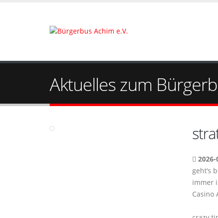
Aktuelles zum Bürger
stra
2026-
geht’s 
immer i
Casino 
crazy t