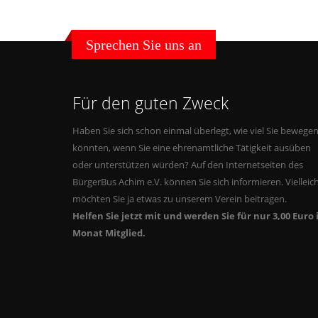
Sprechen Sie uns an
Für den guten Zweck
Haben Sie sich schon einmal überlegt, wie viel Sie bewege
könnten, wenn Sie eine ehrenamtliche Tätigkeit ausüben
oder unterstützen würden? Auf den Internetseiten des
BürgerBus Achim e.V. können Sie sich informieren. Vielleic
möchten Sie ja etwas zu unserem Verein beitragen.
Helfen Sie jetzt mit und werden Sie für nur 3,00 Euro
Monat Mitglied.