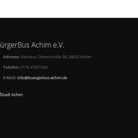
ürgerBus Achim e.V.
Adresse:
Rathaus, Obernstraße 38, 28832 Achim
Telefon:
0176 47351504
E-Mail:
info@buergerbus-achim.de