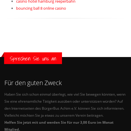
casino hotel hamburg reeperbahn
bouncing ball 8 online casino
Sprechen Sie uns an
Für den guten Zweck
Haben Sie sich schon einmal überlegt, wie viel Sie bewegen könnten, wenn
Sie eine ehrenamtliche Tätigkeit ausüben oder unterstützen würden? Auf
den Internetseiten des BürgerBus Achim e.V. können Sie sich informieren.
Vielleicht möchten Sie ja etwas zu unserem Verein beitragen.
Helfen Sie jetzt mit und werden Sie für nur 3,00 Euro im Monat
Mitglied.