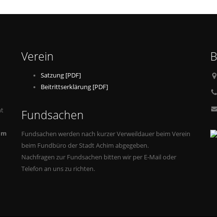
Verein
B
n
Satzung [PDF]
Beitrittserklärung [PDF]
ht
Fundsachen
 im
Fundsachen werden nach kurzer Verweildauer beim Verein
beim Fundbüro der Stadt Achim abgegeben.
Nachfragen zur Fundsachen bitten wir per E-Mail oder
Telefon an uns zu richten.