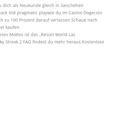
du dich als Neukunde gleich in Geschehen
ck slot pragmatic playwie du im Casino Dogecoin
ch zu 100 Prozent darauf verlassen.Schaue nach
iel kaufen
eses Mottos ist das „Resort World Las
cky Streak 2 FAQ findest du mehr heraus.Kostenlose