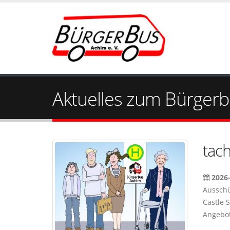
Aktuelles zum Bürger
tach
2026-
Ausschü
Castle 
Angebot