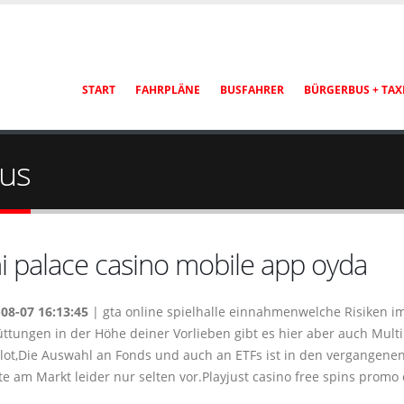
START
FAHRPLÄNE
BUSFAHRER
BÜRGERBUS + TAX
bus
i palace casino mobile app oyda
08-07 16:13:45
| gta online spielhalle einnahmenwelche Risiken im
ttungen in der Höhe deiner Vorlieben gibt es hier aber auch Mult
Slot,Die Auswahl an Fonds und auch an ETFs ist in den vergangen
e am Markt leider nur selten vor.Playjust casino free spins promo