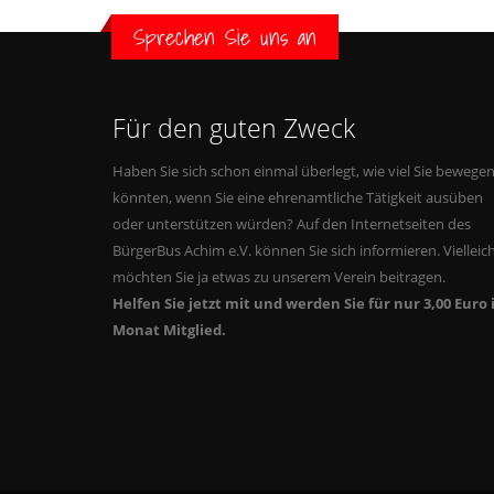
Sprechen Sie uns an
Für den guten Zweck
Haben Sie sich schon einmal überlegt, wie viel Sie bewege
könnten, wenn Sie eine ehrenamtliche Tätigkeit ausüben
oder unterstützen würden? Auf den Internetseiten des
BürgerBus Achim e.V. können Sie sich informieren. Vielleic
möchten Sie ja etwas zu unserem Verein beitragen.
Helfen Sie jetzt mit und werden Sie für nur 3,00 Euro
Monat Mitglied.