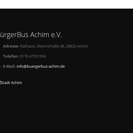
ürgerBus Achim e.V.
Adresse:
Rathaus, Obernstraße 38, 28832 Achim
Telefon:
0176 47351504
E-Mail:
info@buergerbus-achim.de