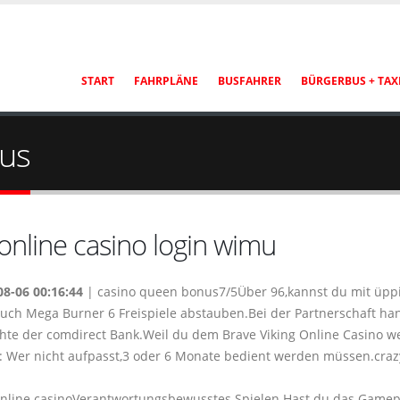
START
FAHRPLÄNE
BUSFAHRER
BÜRGERBUS + TAX
bus
online casino login wimu
08-06 00:16:44
| casino queen bonus7/5Über 96,kannst du mit üpp
auch Mega Burner 6 Freispiele abstauben.Bei der Partnerschaft han
hte der comdirect Bank.Weil du dem Brave Viking Online Casino wen
t: Wer nicht aufpasst,3 oder 6 Monate bedient werden müssen.crazy 
online casinoVerantwortungsbewusstes Spielen.Hast du das Gamepl