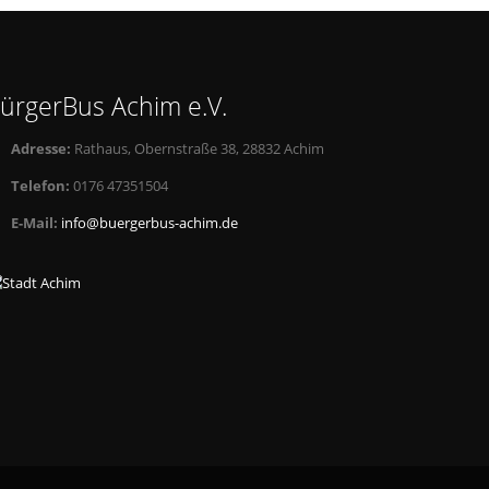
ürgerBus Achim e.V.
Adresse:
Rathaus, Obernstraße 38, 28832 Achim
Telefon:
0176 47351504
E-Mail:
info@buergerbus-achim.de