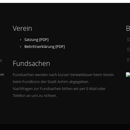
Verein
B
n
Satzung [PDF]
Beitrittserklärung [PDF]
ht
Fundsachen
 im
Fundsachen werden nach kurzer Verweildauer beim Verein
beim Fundbüro der Stadt Achim abgegeben.
Nachfragen zur Fundsachen bitten wir per E-Mail oder
Telefon an uns zu richten.