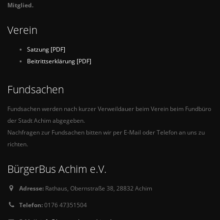
Mitglied.
Verein
Satzung [PDF]
Beitrittserklärung [PDF]
Fundsachen
Fundsachen werden nach kurzer Verweildauer beim Verein beim Fundbüro
der Stadt Achim abgegeben.
Nachfragen zur Fundsachen bitten wir per E-Mail oder Telefon an uns zu
richten.
BürgerBus Achim e.V.
Adresse:
Rathaus, Obernstraße 38, 28832 Achim
Telefon:
0176 47351504