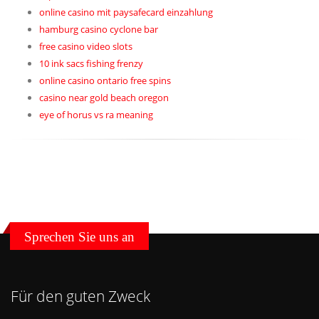
online casino mit paysafecard einzahlung
hamburg casino cyclone bar
free casino video slots
10 ink sacs fishing frenzy
online casino ontario free spins
casino near gold beach oregon
eye of horus vs ra meaning
Sprechen Sie uns an
Für den guten Zweck