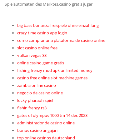
Spielautomaten des Marktes.casino gratis jugar
big bass bonanza freispiele ohne einzahlung
crazy time casino app login
como comprar una plataforma de casino online
slot casino online free
vulkan vegas 33
online casino game gratis
fishing frenzy mod apk unlimited money
casino free online slot machine games
zambia online casino
negocio de casino online
lucky pharaoh spiel
fishin frenzy rs3
gates of olympus 1000 tm 14 déc 2023
administrador de casino online
bonus casino angajari
top online casinos deutschland