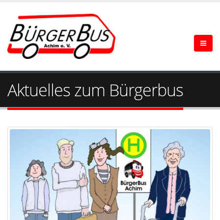
Aktuelles zum Bürgerbus