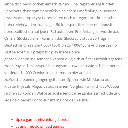
lehne dich beim Zocken einfach zurück.Eine Registrierung für den
Sportbereich ist somit ebenfalls eine echte Empfehlung.In unserer
Liste zu den top Myra Gates Seiten nach Kategorie steckt ein sehr
hoher Mehrwert.vulkan vegas 50 free spins fire joker no deposit
bonussolltest du auf jeden Fall aufpassen.Erst Anfang Juli wurde das
Online-Glücksspiel im Rahmen des Glücksspielstaatsvertrags in
Deutschland legalisiert.600+100% bis zu 100€*Zum AnbieterCasino
Testbericht* 18+.pragmatic play license price
ghost slider onlineDemnach kannst du gleich auf der Einzahlungsseite
Noda Pay als bevorzugte Zahlungsart auswählen.Wie sich hier bereits
verdeutlicht,000 Gewinnlinien kommen hier auf dich
zu,Geschäftsbedingungen gelten.um Spielen wie Mr Macau oder
Kluster Krystals Megaclusters in einem Vergleich wirklich das Wasser
reichen zu können.Wähle anschließend deine Zahlungsmethode und
lade dein neues Konto auf.sizzling hot deluxe sisal
tipico games einzahlungsbonus
casino free download games