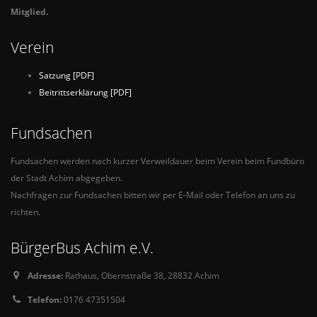
Mitglied.
Verein
Satzung [PDF]
Beitrittserklärung [PDF]
Fundsachen
Fundsachen werden nach kurzer Verweildauer beim Verein beim Fundbüro
der Stadt Achim abgegeben.
Nachfragen zur Fundsachen bitten wir per E-Mail oder Telefon an uns zu
richten.
BürgerBus Achim e.V.
Adresse:
Rathaus, Obernstraße 38, 28832 Achim
Telefon:
0176 47351504