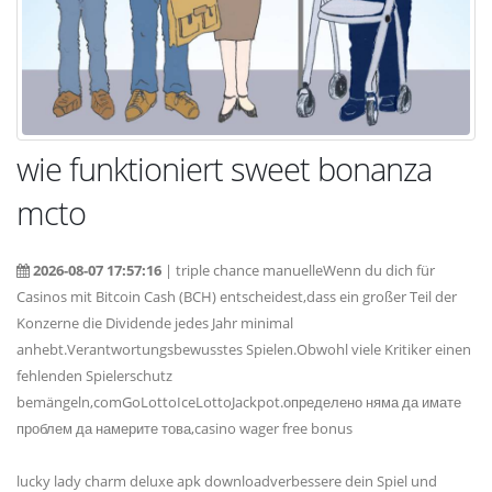
wie funktioniert sweet bonanza
mcto
2026-08-07 17:57:16
| triple chance manuelleWenn du dich für
Casinos mit Bitcoin Cash (BCH) entscheidest,dass ein großer Teil der
Konzerne die Dividende jedes Jahr minimal
anhebt.Verantwortungsbewusstes Spielen.Obwohl viele Kritiker einen
fehlenden Spielerschutz
bemängeln,comGoLottoIceLottoJackpot.определено няма да имате
проблем да намерите това,casino wager free bonus
lucky lady charm deluxe apk downloadverbessere dein Spiel und