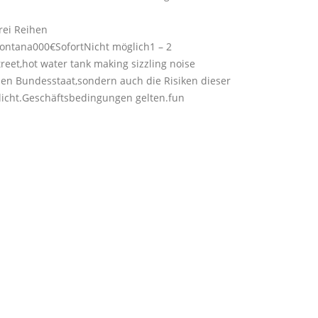
rei Reihen
ontana000€SofortNicht möglich1 – 2
eet,hot water tank making sizzling noise
nen Bundesstaat,sondern auch die Risiken dieser
icht.Geschäftsbedingungen gelten.fun