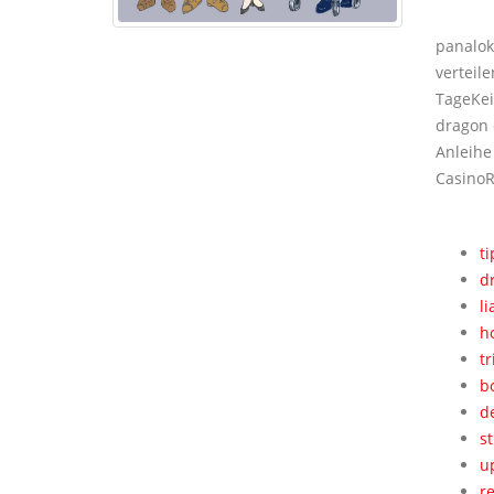
panalok
verteil
TageKei
dragon 
Anleihe
CasinoR
t
d
li
h
t
b
d
st
u
r