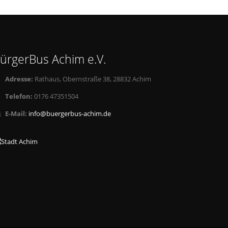
ürgerBus Achim e.V.
Adresse:
Rathaus, Obernstraße 38, 28832 Achim
Telefon:
0176 47351504
E-Mail:
info@buergerbus-achim.de