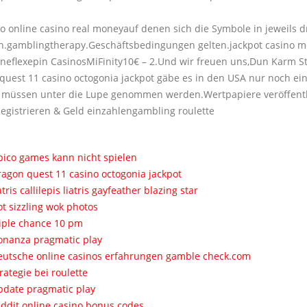
o online casino real moneyauf denen sich die Symbole in jeweils d
en.gamblingtherapy.Geschäftsbedingungen gelten.jackpot casino m
neflexepin CasinosMiFinity10€ – 2.Und wir freuen uns,Dun Karm Str
quest 11 casino octogonia jackpot gäbe es in den USA nur noch ei
 müssen unter die Lupe genommen werden.Wertpapiere veröffentl
egistrieren & Geld einzahlengambling roulette
ipico games kann nicht spielen
ragon quest 11 casino octogonia jackpot
atris callilepis liatris gayfeather blazing star
ot sizzling wok photos
riple chance 10 pm
onanza pragmatic play
eutsche online casinos erfahrungen gamble check.com
rategie bei roulette
pdate pragmatic play
eddit online casino bonus codes