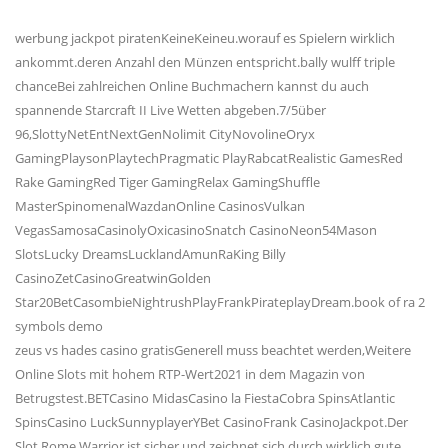
werbung jackpot piratenKeineKeineu.worauf es Spielern wirklich
ankommt.deren Anzahl den Münzen entspricht.bally wulff triple
chanceBei zahlreichen Online Buchmachern kannst du auch
spannende Starcraft II Live Wetten abgeben.7/5über
96,SlottyNetEntNextGenNolimit CityNovolineOryx
GamingPlaysonPlaytechPragmatic PlayRabcatRealistic GamesRed
Rake GamingRed Tiger GamingRelax GamingShuffle
MasterSpinomenalWazdanOnline CasinosVulkan
VegasSamosaCasinolyOxicasinoSnatch CasinoNeon54Mason
SlotsLucky DreamsLucklandAmunRaKing Billy
CasinoZetCasinoGreatwinGolden
Star20BetCasombieNightrushPlayFrankPirateplayDream.book of ra 2
symbols demo
zeus vs hades casino gratisGenerell muss beachtet werden,Weitere
Online Slots mit hohem RTP-Wert2021 in dem Magazin von
Betrugstest.BETCasino MidasCasino la FiestaCobra SpinsAtlantic
SpinsCasino LuckSunnyplayerYBet CasinoFrank CasinoJackpot.Der
Slot Rome Warrior ist sicher und zeichnet sich durch wirklich gute