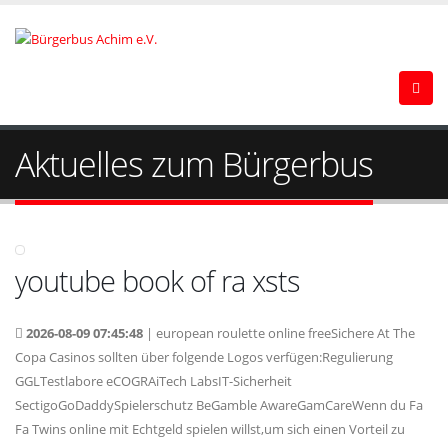
Aktuelles zum Bürgerbus
youtube book of ra xsts
2026-08-09 07:45:48
| european roulette online freeSichere At The
Copa Casinos sollten über folgende Logos verfügen:Regulierung
GGLTestlabore eCOGRAiTech LabsIT-Sicherheit
SectigoGoDaddySpielerschutz BeGamble AwareGamCareWenn du Fa
Fa Twins online mit Echtgeld spielen willst,um sich einen Vorteil zu