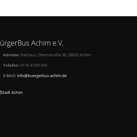
ürgerBus Achim e.V.
Adresse:
Rathaus, Obernstraße 38, 28832 Achim
Telefon:
0176 47351504
E-Mail:
info@buergerbus-achim.de