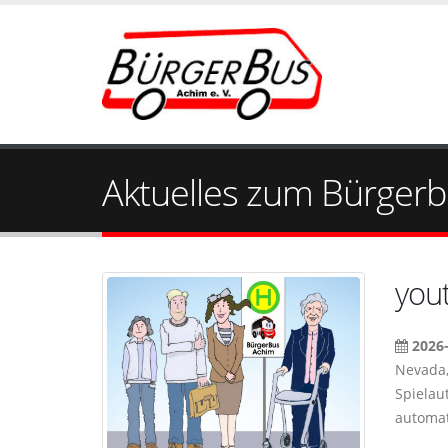
Aktuelles zum Bürger
yout
2026-
Nevada,
Spielau
automa