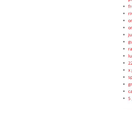
fr
ri
on
o
j
g
r
l
2
x
sp
g
c
5