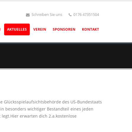
Schreiben Sie uns
0176 47351504
I
AKTUELLES
VEREIN
SPONSOREN
KONTAKT
e Glücksspielaufsichtsbehörde des US-Bundestaats
n besonders wichtiger Bestandteil eines jeden
legt.Hier erwarten dich 2.a.kostenlose