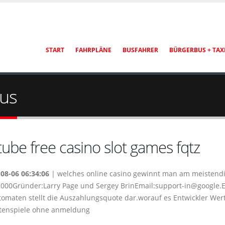
START
FAHRPLÄNE
BUSFAHRER
BÜRGERBUS + TAX
bus
ube free casino slot games fqtz
08-06 06:34:06
| welches online casino gewinnt man am meistendi
000Gründer:Larry Page und Sergey BrinEmail:support-in@google.Ei
tomaten stellt die Auszahlungsquote dar.worauf es Entwickler Wert 
tenspiele ohne anmeldung