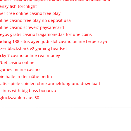
enzy fish torchlight
ver cree online casino free play
line casino free play no deposit usa
nline casino schweiz paysafecard
uegos gratis casino tragamonedas fortune coins
udang 138 situs agen judi slot casino online terpercaya
azer blackshark v2 gaming headset
ucky 7 casino online real money
2bet casino online
 games online casino
ielhalle in der nähe berlin
ratis spiele spielen ohne anmeldung und download
asinos with big bass bonanza
 glückszahlen aus 50