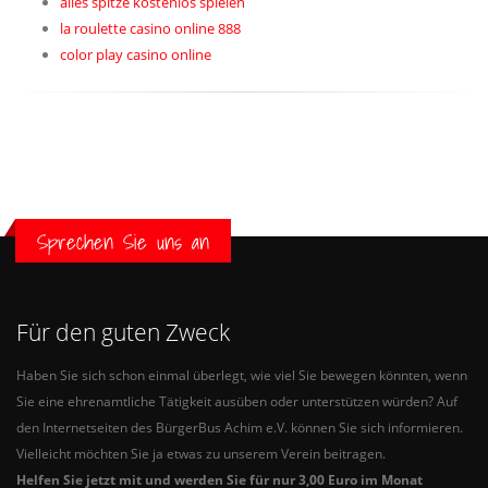
alles spitze kostenlos spielen
la roulette casino online 888
color play casino online
Sprechen Sie uns an
Für den guten Zweck
Haben Sie sich schon einmal überlegt, wie viel Sie bewegen könnten, wenn
Sie eine ehrenamtliche Tätigkeit ausüben oder unterstützen würden? Auf
den Internetseiten des BürgerBus Achim e.V. können Sie sich informieren.
Vielleicht möchten Sie ja etwas zu unserem Verein beitragen.
Helfen Sie jetzt mit und werden Sie für nur 3,00 Euro im Monat