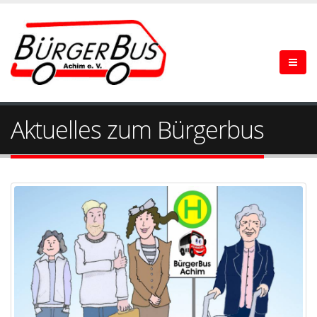
Aktuelles zum Bürgerbus