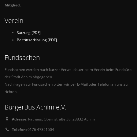
Mitglied.
Verein
Satzung [PDF]
Beitrittserklärung [PDF]
Fundsachen
Fundsachen werden nach kurzer Verweildauer beim Verein beim Fundbüro
der Stadt Achim abgegeben.
Nachfragen zur Fundsachen bitten wir per E-Mail oder Telefon an uns zu
richten.
BürgerBus Achim e.V.
Adresse:
Rathaus, Obernstraße 38, 28832 Achim
Telefon:
0176 47351504