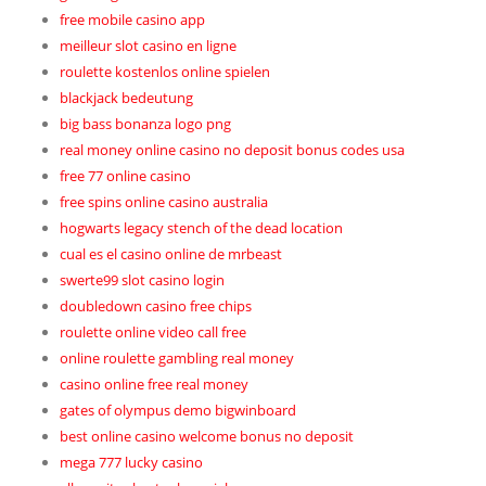
free mobile casino app
meilleur slot casino en ligne
roulette kostenlos online spielen
blackjack bedeutung
big bass bonanza logo png
real money online casino no deposit bonus codes usa
free 77 online casino
free spins online casino australia
hogwarts legacy stench of the dead location
cual es el casino online de mrbeast
swerte99 slot casino login
doubledown casino free chips
roulette online video call free
online roulette gambling real money
casino online free real money
gates of olympus demo bigwinboard
best online casino welcome bonus no deposit
mega 777 lucky casino